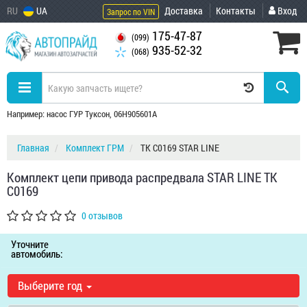
RU
UA
Доставка
Контакты
Вход
Запрос по VIN
175-47-87
(099)
935-52-32
(068)
Например: насос ГУР Туксон, 06H905601A
Главная
Комплект ГРМ
TK C0169 STAR LINE
Комплект цепи привода распредвала STAR LINE TK
C0169
0 отзывов
Уточните
автомобиль:
Выберите год