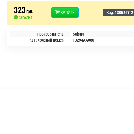
323
грн.
КУПИТЬ
Код:
1805257-2
сегодня
Производитель
Subaru
Каталожный номер
13294AA080