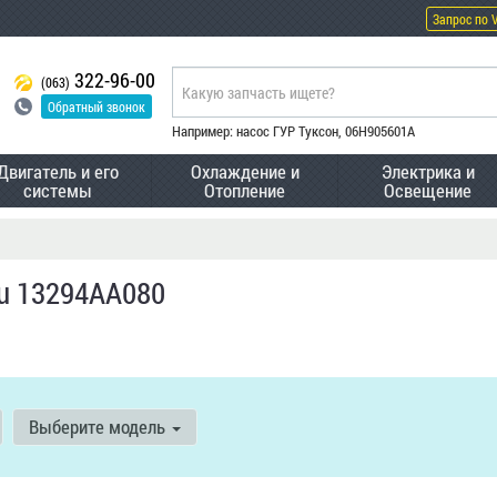
Запрос по 
322-96-00
(063)
Обратный звонок
Например: насос ГУР Туксон, 06H905601A
Двигатель и его
Охлаждение и
Электрика и
системы
Отопление
Освещение
u 13294AA080
Выберите модель