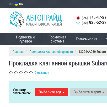
RU
UA
175-47-87
(099)
935-52-32
(068)
Подвеска и
Тормозная
Трансмиссия
Рулевое
система
Главная
Прокладка клапанной крышки
13294AA080 Subaru
Прокладка клапанной крышки Subar
0 отзывов
Уточните
Выберите год
Выберите марку
автомобиль: