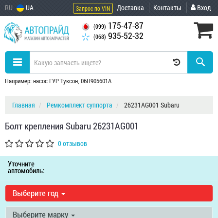
RU
UA
Доставка
Контакты
Вход
Запрос по VIN
175-47-87
(099)
935-52-32
(068)
Например: насос ГУР Туксон, 06H905601A
Главная
Ремкомплект суппорта
26231AG001 Subaru
Болт крепления Subaru 26231AG001
0 отзывов
Уточните
автомобиль:
Выберите год
Выберите марку