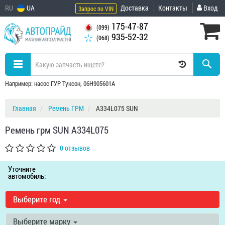
RU
UA
Доставка
Контакты
Вход
Запрос по VIN
175-47-87
(099)
935-52-32
(068)
Например: насос ГУР Туксон, 06H905601A
Главная
Ремень ГРМ
A334L075 SUN
Ремень грм SUN A334L075
0 отзывов
Уточните
автомобиль:
Выберите год
Выберите марку