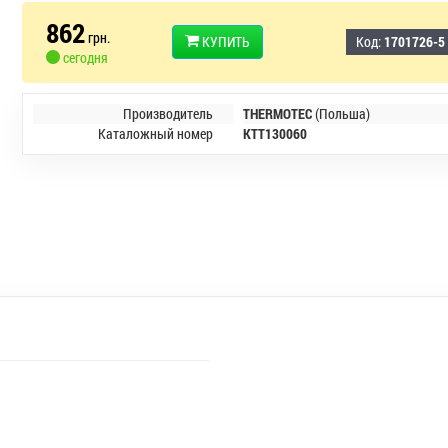
862
грн.
КУПИТЬ
Код:
1701726-5
сегодня
Производитель
THERMOTEC
(Польша)
Каталожный номер
KTT130060