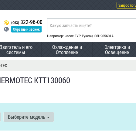
Запрос по 
322-96-00
(063)
Обратный звонок
Например: насос ГУР Туксон, 06H905601A
Двигатель и его
Охлаждение и
Электрика и
системы
Отопление
Освещение
OTEC
HERMOTEC KTT130060
Выберите модель