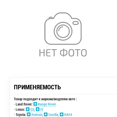
ПРИМЕНЯЕМОСТЬ
Товар подходит к маркам/моделям авто :
-
Land Rover:
Range Rover
-
Lexus:
GS
,
IS
-
Toyota:
Avensis
,
Corolla
,
RAV4