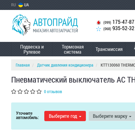
RU
UA
175-47-87
(099)
935-52-32
(068)
Подвеска и
Тормозная
Трансмиссия
Рулевое
система
Главная
Датчик давления кондиционера
KTT130060 THERM
Пневматический выключатель AC T
0 отзывов
Уточните
Выберите год
Выберите марку
автомобиль: