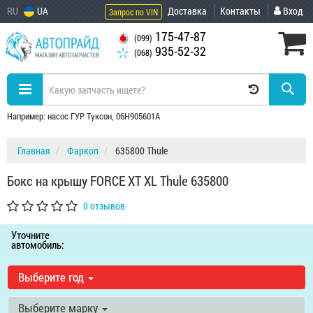
RU
UA
Доставка
Контакты
Вход
Запрос по VIN
175-47-87
(099)
935-52-32
(068)
Например: насос ГУР Туксон, 06H905601A
Главная
Фаркоп
635800 Thule
Бокс на крышу FORCE XT XL Thule 635800
0 отзывов
Уточните
автомобиль:
Выберите год
Выберите марку