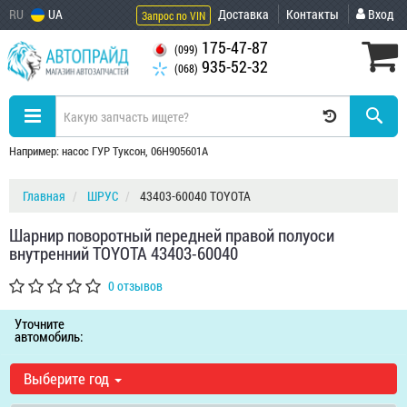
RU
UA
Доставка
Контакты
Вход
Запрос по VIN
175-47-87
(099)
935-52-32
(068)
Например: насос ГУР Туксон, 06H905601A
Главная
ШРУС
43403-60040 TOYOTA
Шарнир поворотный передней правой полуоси
внутренний TOYOTA 43403-60040
0 отзывов
Уточните
автомобиль:
Выберите год