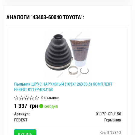
АНАЛОГИ "43403-60040 TOYOTA":
Пыльник ШРУС НАРУЖНЫЙ (105X126X30.5) КОМПЛЕКТ
FEBEST 0117P-GRJ150
0 отзывов
1 337
грн
сегодня
Артикул:
0117P-GRJ150
FEBEST
Германия
Код: 873787-2
КУПИТЬ