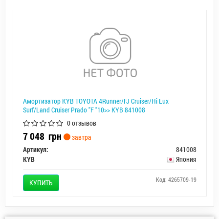
Амортизатор KYB TOYOTA 4Runner/FJ Cruiser/Hi Lux
Surf/Land Cruiser Prado "F "10>> KYB 841008
0 отзывов
7 048
грн
завтра
Артикул:
841008
KYB
Япония
Код: 4265709-19
КУПИТЬ