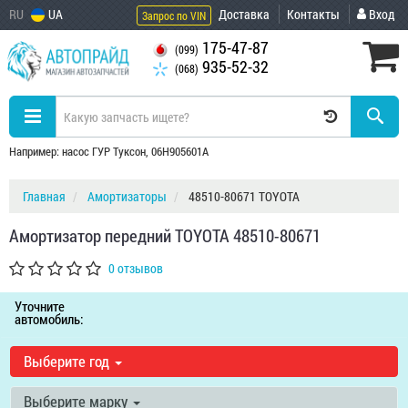
RU
UA
Доставка
Контакты
Вход
Запрос по VIN
175-47-87
(099)
935-52-32
(068)
Например: насос ГУР Туксон, 06H905601A
Главная
Амортизаторы
48510-80671 TOYOTA
Амортизатор передний TOYOTA 48510-80671
0 отзывов
Уточните
автомобиль:
Выберите год
Выберите марку