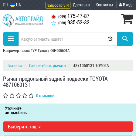
RU
UA
Доставка
Контакты
Вход
Запрос по VIN
175-47-87
(099)
935-52-32
(068)
Например: насос ГУР Туксон, 06H905601A
Главная
Сайлентблок рычага
4871060131 TOYOTA
Рычаг продольный задней подвески TOYOTA
4871060131
0 отзывов
Уточните
автомобиль:
Выберите год