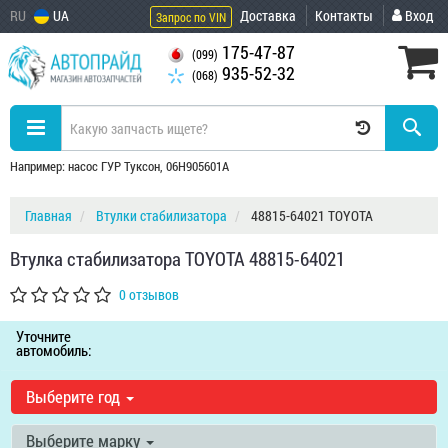
RU
UA
Доставка
Контакты
Вход
Запрос по VIN
175-47-87
(099)
935-52-32
(068)
Например: насос ГУР Туксон, 06H905601A
Главная
Втулки стабилизатора
48815-64021 TOYOTA
Втулка стабилизатора TOYOTA 48815-64021
0 отзывов
Уточните
автомобиль:
Выберите год
Выберите марку