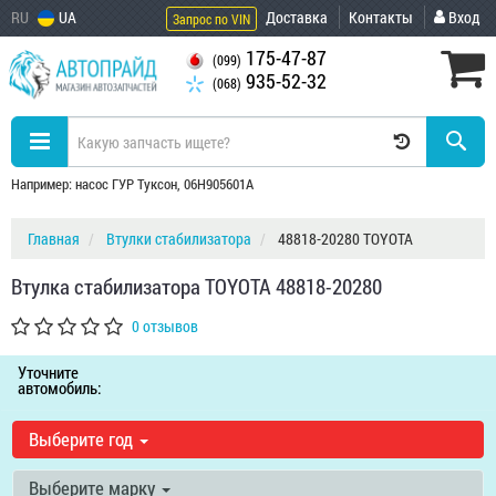
RU
UA
Доставка
Контакты
Вход
Запрос по VIN
175-47-87
(099)
935-52-32
(068)
Например: насос ГУР Туксон, 06H905601A
Главная
Втулки стабилизатора
48818-20280 TOYOTA
Втулка стабилизатора TOYOTA 48818-20280
0 отзывов
Уточните
автомобиль:
Выберите год
Выберите марку