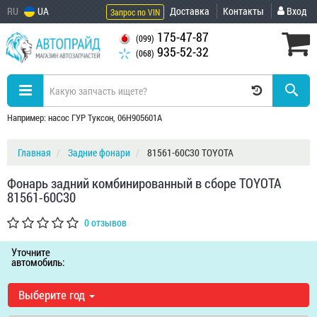
RU
UA
Доставка
Контакты
Вход
Запрос по VIN
175-47-87
(099)
935-52-32
(068)
Например: насос ГУР Туксон, 06H905601A
Главная
Задние фонари
81561-60C30 TOYOTA
Фонарь задний комбинированный в сборе TOYOTA
81561-60C30
0 отзывов
Уточните
автомобиль:
Выберите год