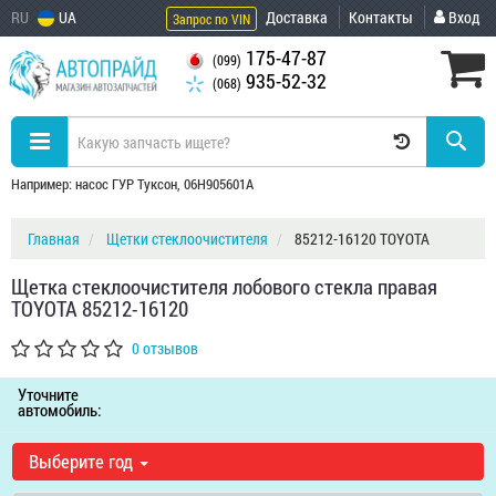
RU
UA
Доставка
Контакты
Вход
Запрос по VIN
175-47-87
(099)
935-52-32
(068)
Например: насос ГУР Туксон, 06H905601A
Главная
Щетки стеклоочистителя
85212-16120 TOYOTA
Щетка стеклоочистителя лобового стекла правая
TOYOTA 85212-16120
0 отзывов
Уточните
автомобиль:
Выберите год