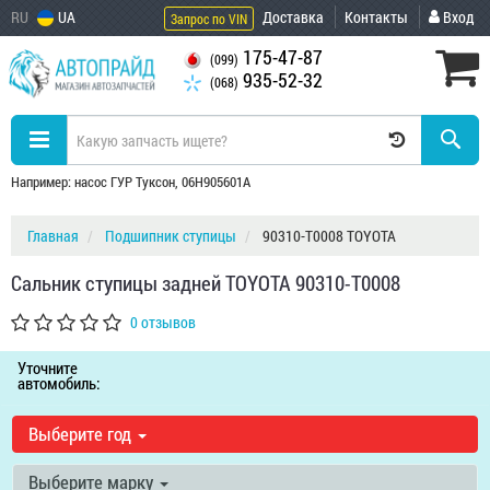
RU
UA
Доставка
Контакты
Вход
Запрос по VIN
175-47-87
(099)
935-52-32
(068)
Например: насос ГУР Туксон, 06H905601A
Главная
Подшипник ступицы
90310-T0008 TOYOTA
Сальник ступицы задней TOYOTA 90310-T0008
0 отзывов
Уточните
автомобиль:
Выберите год
Выберите марку