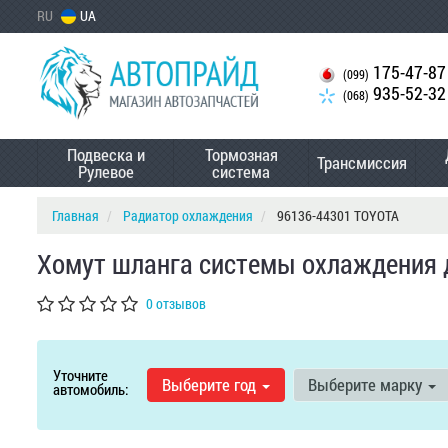
RU
UA
175-47-87
(099)
935-52-32
(068)
Подвеска и
Тормозная
Трансмиссия
Рулевое
система
Главная
Радиатор охлаждения
96136-44301 TOYOTA
Хомут шланга системы охлаждения 
0 отзывов
Уточните
Выберите год
Выберите марку
автомобиль: