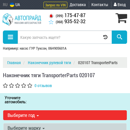
RU
UA
Доставка
Контакты
Вход
Запрос по VIN
175-47-87
(099)
935-52-32
(068)
Например: насос ГУР Туксон, 06H905601A
Главная
Наконечник рулевой тяги
020107 TransporterParts
Наконечник тяги TransporterParts 020107
0 отзывов
Уточните
автомобиль:
Выберите год
Выберите марку