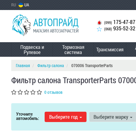
RU
UA
175-47-87
(099)
935-52-32
(068)
Подвеска и
Тормозная
Трансмиссия
Рулевое
система
Главная
Фильтр салона
070006 TransporterParts
Фильтр салона TransporterParts 0700
0 отзывов
Уточните
Выберите год
Выберите марку
автомобиль: