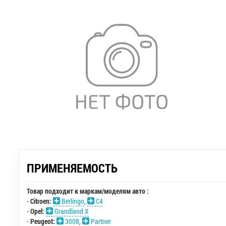
ПРИМЕНЯЕМОСТЬ
Товар подходит к маркам/моделям авто :
-
Citroen:
Berlingo
,
C4
-
Opel:
Grandland X
-
Peugeot:
3008
,
Partner