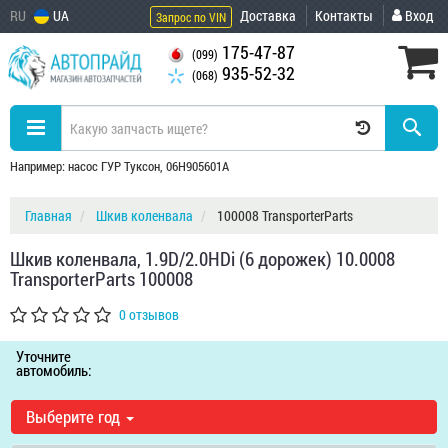
RU
UA
Доставка
Контакты
Вход
Запрос по VIN
175-47-87
(099)
935-52-32
(068)
Например: насос ГУР Туксон, 06H905601A
Главная
Шкив коленвала
100008 TransporterParts
Шкив коленвала, 1.9D/2.0HDi (6 дорожек) 10.0008
TransporterParts 100008
0 отзывов
Уточните
автомобиль:
Выберите год