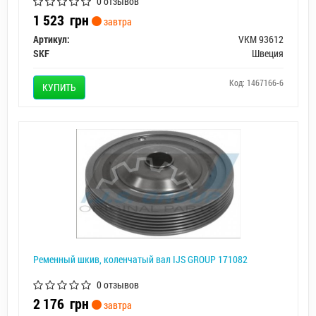
0 отзывов
1 523
грн
завтра
Артикул:
VKM 93612
SKF
Швеция
Код: 1467166-6
КУПИТЬ
Ременный шкив, коленчатый вал IJS GROUP 171082
0 отзывов
2 176
грн
завтра