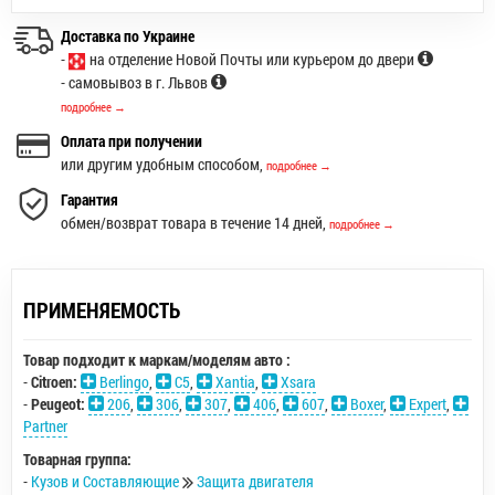
Доставка по Украине
-
на отделение Новой Почты или курьером до двери
- самовывоз в г. Львов
подробнее →
Оплата при получении
или другим удобным способом,
подробнее →
Гарантия
обмен/возврат товара в течение 14 дней,
подробнее →
ПРИМЕНЯЕМОСТЬ
Товар подходит к маркам/моделям авто :
-
Citroen:
Berlingo
,
C5
,
Xantia
,
Xsara
-
Peugeot:
206
,
306
,
307
,
406
,
607
,
Boxer
,
Expert
,
Partner
Товарная группа:
-
Кузов и Составляющие
Защита двигателя