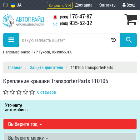
RU
UA
Доставка
Контакты
Вход
Запрос по VIN
175-47-87
(099)
935-52-32
(068)
Например: насос ГУР Туксон, 06H905601A
Главная
Защита двигателя
110105 TransporterParts
Крепление крышки TransporterParts 110105
0 отзывов
Уточните
автомобиль:
Выберите год
Выберите марку