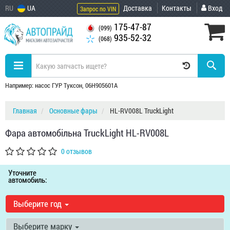
RU
UA
Доставка
Контакты
Вход
Запрос по VIN
175-47-87
(099)
935-52-32
(068)
Например: насос ГУР Туксон, 06H905601A
Главная
Основные фары
HL-RV008L TruckLight
Фара автомобільна TruckLight HL-RV008L
0 отзывов
Уточните
автомобиль:
Выберите год
Выберите марку