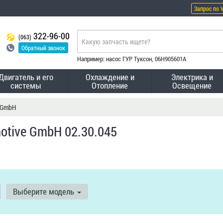
Запрос по 
322-96-00
(063)
Обратный звонок
Например: насос ГУР Туксон, 06H905601A
Двигатель и его
Охлаждение и
Электрика и
системы
Отопление
Освещение
e GmbH
tive GmbH 02.30.045
Выберите модель