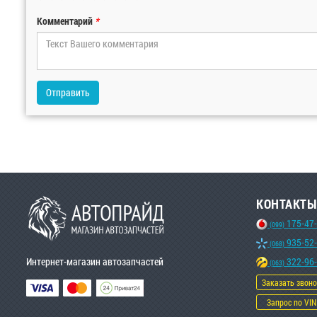
Комментарий
*
Отправить
КОНТАКТЫ
175-47
(099)
935-52
(068)
Интернет-магазин автозапчастей
322-96
(063)
Заказать звон
Запрос по VIN