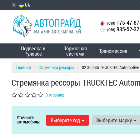
RU
UA
175-47-87
(099)
935-52-32
(068)
Подвеска и
Тормозная
Трансмиссия
Рулевое
система
Главная
Стремянка рессоры
02.30.045 TRUCKTEC Automotiv
Стремянка рессоры TRUCKTEC Automo
0 отзывов
Уточните
Выберите год
Выберите марку
автомобиль: