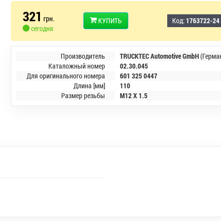
321
грн.
КУПИТЬ
Код:
1763722-24
сегодня
Производитель
TRUCKTEC Automotive GmbH
(Герма
Каталожный номер
02.30.045
Для оригинального номера
601 325 0447
Длина [мм]
110
Размер резьбы
M12 X 1.5