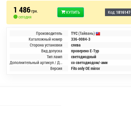
1 486
грн.
КУПИТЬ
Код:
1816147
сегодня
Производитель
TYC
(Тайвань)
Каталожный номер
336-0084-3
Сторона установки
слева
Вид допуска
проверено E-Typ
Тип ламп
светодиодный
Дополнительный артикул / Дополнительная информация
со светодиодом/-ами
Версия
Fits only OE mirror