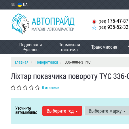
RU
UA
175-47-87
(099)
935-52-32
(068)
Подвеска и
Тормозная
Трансмиссия
Рулевое
система
Главная
Поворотники
336-0084-3 TYC
Ліхтар показчика повороту TYC 336-
0 отзывов
Уточните
Выберите год
Выберите марку
автомобиль: