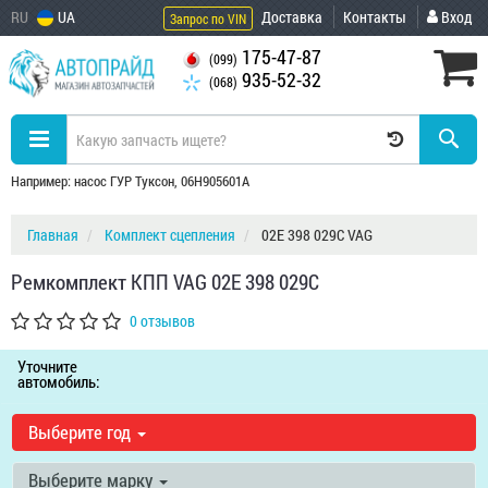
RU
UA
Доставка
Контакты
Вход
Запрос по VIN
175-47-87
(099)
935-52-32
(068)
Например: насос ГУР Туксон, 06H905601A
Главная
Комплект сцепления
02E 398 029C VAG
Ремкомплект КПП VAG 02E 398 029C
0 отзывов
Уточните
автомобиль:
Выберите год
Выберите марку