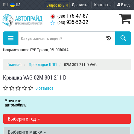
RU
UA
Доставка
Контакты
Вход
Запрос по VIN
175-47-87
(099)
935-52-32
(068)
Например: насос ГУР Туксон, 06H905601A
Главная
Прокладки КПП
02M 301 211 D VAG
Крышка VAG 02M 301 211 D
0 отзывов
Уточните
автомобиль:
Выберите год
Выберите марку