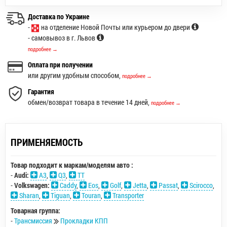
Доставка по Украине
-
на отделение Новой Почты или курьером до двери
- самовывоз в г. Львов
подробнее →
Оплата при получении
или другим удобным способом,
подробнее →
Гарантия
обмен/возврат товара в течение 14 дней,
подробнее →
ПРИМЕНЯЕМОСТЬ
Товар подходит к маркам/моделям авто :
-
Audi:
A3
,
Q3
,
TT
-
Volkswagen:
Caddy
,
Eos
,
Golf
,
Jetta
,
Passat
,
Scirocco
,
Sharan
,
Tiguan
,
Touran
,
Transporter
Товарная группа:
-
Трансмиссия
Прокладки КПП