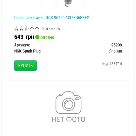
Свеча зажигания NGK 96209 / SIZFR6B8EG
0 отзывов
643
грн
сегодня
Артикул:
96209
NGK Spark Plug
Япония
Код: 38847-6
КУПИТЬ