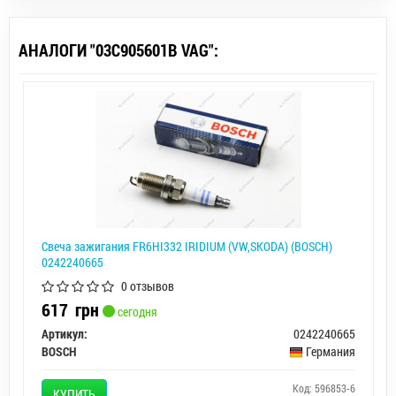
АНАЛОГИ "03C905601B VAG":
Свеча зажигания FR6HI332 IRIDIUM (VW,SKODA) (BOSCH)
0242240665
0 отзывов
617
грн
сегодня
Артикул:
0242240665
BOSCH
Германия
Код: 596853-6
КУПИТЬ