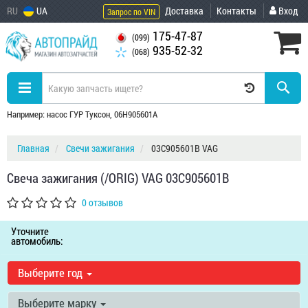
RU
UA
Доставка
Контакты
Вход
Запрос по VIN
175-47-87
(099)
935-52-32
(068)
Например: насос ГУР Туксон, 06H905601A
Главная
Свечи зажигания
03C905601B VAG
Свеча зажигания (/ORIG) VAG 03C905601B
0 отзывов
Уточните
автомобиль:
Выберите год
Выберите марку