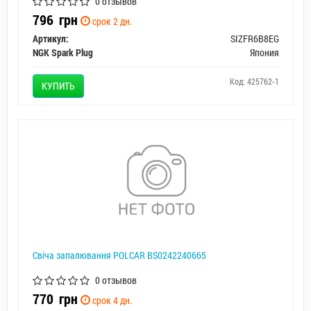
0 отзывов
796
грн
срок 2 дн.
Артикул:
SIZFR6B8EG
NGK Spark Plug
Япония
Код: 425762-1
КУПИТЬ
Свіча запалювання POLCAR BS0242240665
0 отзывов
770
грн
срок 4 дн.