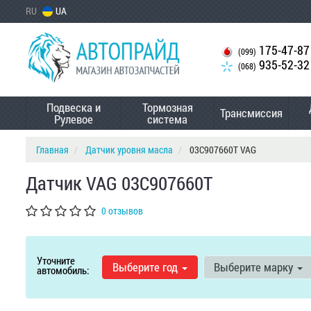
RU
UA
175-47-87
(099)
935-52-32
(068)
Подвеска и
Тормозная
Трансмиссия
Рулевое
система
Главная
Датчик уровня масла
03C907660T VAG
Датчик VAG 03C907660T
0 отзывов
Уточните
Выберите год
Выберите марку
автомобиль: