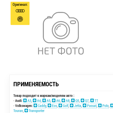
Оригинал:
ПРИМЕНЯЕМОСТЬ
Товар подходит к маркам/моделям авто :
-
Audi:
A3
,
A4
,
A5
,
A6
,
A8
,
Q5
,
Q7
,
TT
-
Volkswagen:
Caddy
,
Eos
,
Golf
,
Jetta
,
Passat
,
Polo
,
Touran
,
Transporter