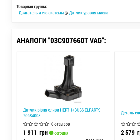
Товарная группа:
-
Двигатель и его системы
Датчик уровня масла
АНАЛОГИ "03C907660T VAG":
Датчик рівня оливи HERTH+BUSS ELPARTS
Деталь ел
70684003
0 отзывов
1 911
грн
2 579
г
сегодня