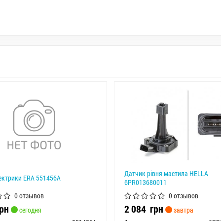
Датчик рівня мастила HELLA
ектрики ERA 551456A
6PR013680011
0 отзывов
0 отзывов
рн
2 084
грн
сегодня
завтра