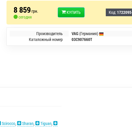
8 859
грн.
КУПИТЬ
Код:
1722095
сегодня
Производитель
VAG
(Германия)
Каталожный номер
03C907660T
Scirocco
,
Sharan
,
Tiguan
,