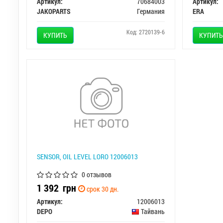
Артикул:
70684003
Артикул:
JAKOPARTS
Германия
ERA
Код: 2720139-6
КУПИТЬ
КУПИТЬ
SENSOR, OIL LEVEL LORO 12006013
0 отзывов
1 392
грн
срок 30 дн.
Артикул:
12006013
DEPO
Тайвань