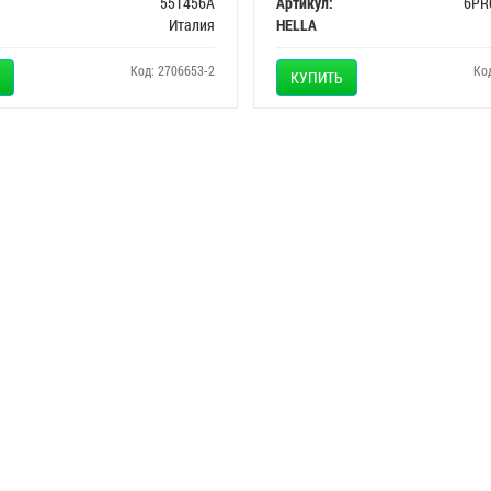
551456A
Артикул:
6PR
Италия
HELLA
Код: 2706653-2
Ко
КУПИТЬ