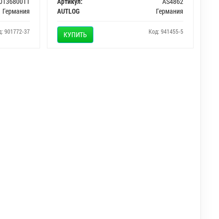
013680011
Артикул:
AS4862
Германия
AUTLOG
Германия
д: 901772-37
Код: 941455-5
КУПИТЬ