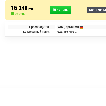
16 248
грн.
КУПИТЬ
Код:
170913
сегодня
Производитель
VAG
(Германия)
Каталожный номер
03G 103 469 G