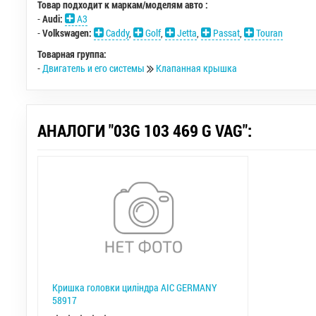
Товар подходит к маркам/моделям авто :
-
Audi:
A3
-
Volkswagen:
Caddy
,
Golf
,
Jetta
,
Passat
,
Touran
Товарная группа:
-
Двигатель и его системы
Клапанная крышка
АНАЛОГИ "03G 103 469 G VAG":
Кришка головки цилiндра AIC GERMANY
58917