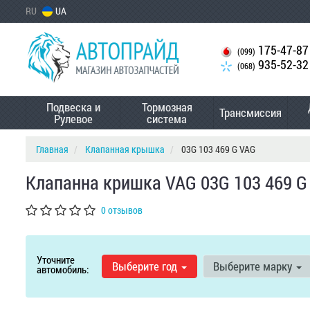
RU
UA
175-47-87
(099)
935-52-32
(068)
Подвеска и
Тормозная
Трансмиссия
Рулевое
система
Главная
Клапанная крышка
03G 103 469 G VAG
Клапанна кришка VAG 03G 103 469 G
0 отзывов
Уточните
Выберите год
Выберите марку
автомобиль: