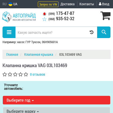
RU
UA
Доставка
Контакты
Вход
Запрос по VIN
175-47-87
(099)
935-52-32
(068)
Например: насос ГУР Туксон, 06H905601A
Главная
Клапанная крышка
03L103469 VAG
Клапанна кришка VAG 03L103469
0 отзывов
Уточните
автомобиль:
Выберите год
Выберите марку