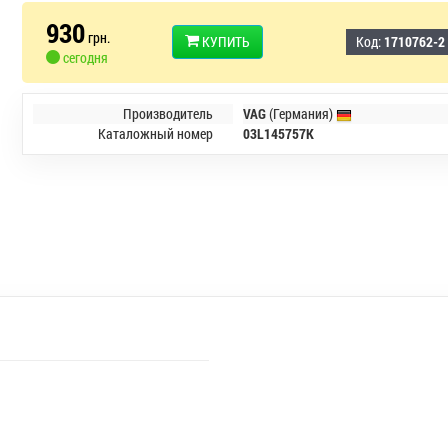
930
грн.
КУПИТЬ
Код:
1710762-2
сегодня
Производитель
VAG
(Германия)
Каталожный номер
03L145757K