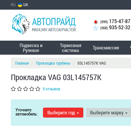
RU
UA
175-47-87
(099)
935-52-32
(068)
Подвеска и
Тормозная
Трансмиссия
Рулевое
система
Главная
Прокладка турбины
03L145757K VAG
Прокладка VAG 03L145757K
0 отзывов
Уточните
Выберите год
Выберите марку
автомобиль: