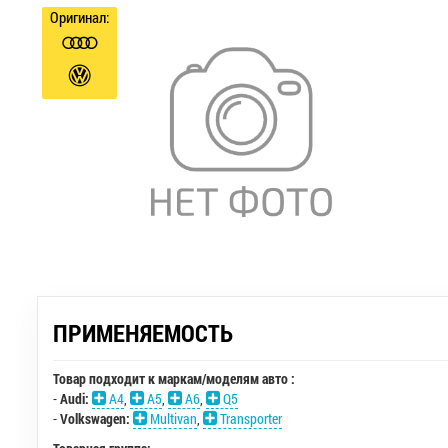
Оригинал:
ПРИМЕНЯЕМОСТЬ
Товар подходит к маркам/моделям авто :
-
Audi:
A4
,
A5
,
A6
,
Q5
-
Volkswagen:
Multivan
,
Transporter