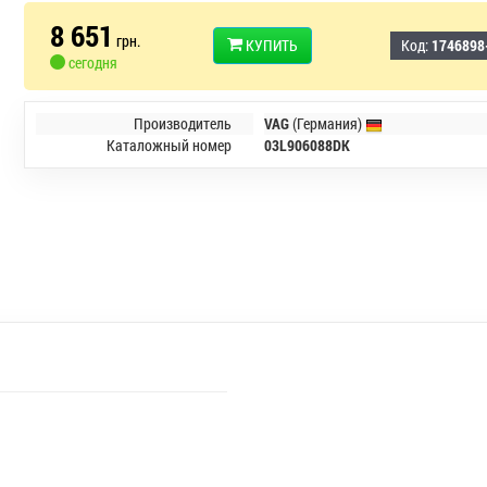
8 651
грн.
КУПИТЬ
Код:
1746898
сегодня
Производитель
VAG
(Германия)
Каталожный номер
03L906088DK