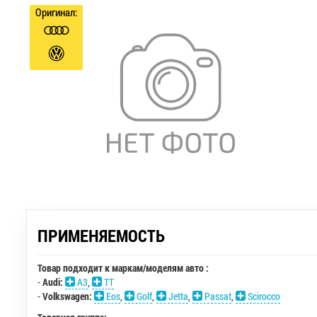
Оригинал:
ПРИМЕНЯЕМОСТЬ
Товар подходит к маркам/моделям авто :
-
Audi:
A3
,
TT
-
Volkswagen:
Eos
,
Golf
,
Jetta
,
Passat
,
Scirocco