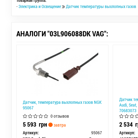
Товарная группа:
-
Электрика и Освещение
Датчик температуры выхлопных газов
АНАЛОГИ "03L906088DK VAG":
Датчик те
Датчик, температура выхлопных газов NGK
Audi, Seat,
95067
70683073
0 отзывов
5 593
грн
2 534
г
завтра
Артикул:
95067
Артикул: