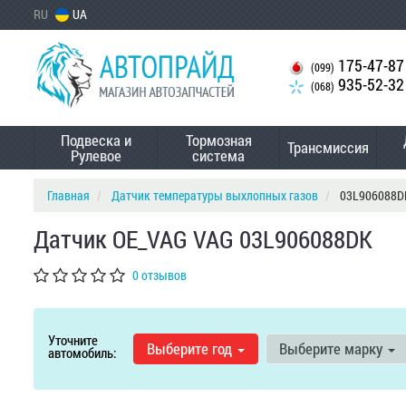
RU
UA
175-47-87
(099)
935-52-32
(068)
Подвеска и
Тормозная
Трансмиссия
Рулевое
система
Главная
Датчик температуры выхлопных газов
03L906088D
Датчик OE_VAG VAG 03L906088DK
0 отзывов
Уточните
Выберите год
Выберите марку
автомобиль: