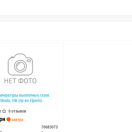
мпературы выхлопных газов
 Skoda, VW (пр-во Elparts)
0 отзывов
рн
завтра
70683073