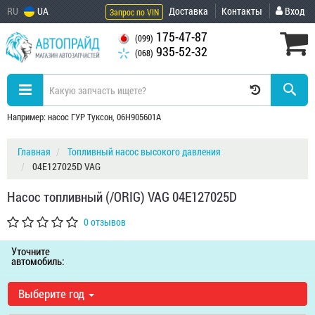
RU
UA
Доставка
Контакты
Вход
Запрос по VIN
175-47-87
(099)
935-52-32
(068)
Например: насос ГУР Туксон, 06H905601A
Главная
Топливный насос высокого давления
04E127025D VAG
Насос топливный (/ORIG) VAG 04E127025D
0 отзывов
Уточните
автомобиль:
Выберите год