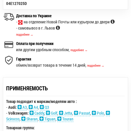
04E127025D
Доставка по Украине
-
на отделение Новой Почты или курьером до двери
- самовывоз в г. Львов
подробнее →
Оплата при получении
или другим удобным способом,
подробнее →
Гарантия
обмен/возврат товара в течение 14 дней,
подробнее →
ПРИМЕНЯЕМОСТЬ
Товар подходит к маркам/моделям авто :
-
Audi:
A3
,
A4
,
Q3
-
Volkswagen:
Caddy
,
Golf
,
Jetta
,
Passat
,
Polo
,
Scirocco
,
Sharan
,
Tiguan
,
Touran
Товарная группа: