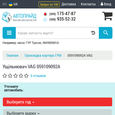
RU
UA
Доставка
Контакты
Вход
Запрос по VIN
175-47-87
(099)
935-52-32
(068)
Например: насос ГУР Туксон, 06H905601A
Главная
Прокладка картера ГРМ
059109092A VAG
Ущільнювач VAG 059109092A
0 отзывов
Уточните
автомобиль:
Выберите год
Выберите марку