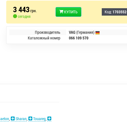
3 443
грн.
КУПИТЬ
Код:
1703552
сегодня
Производитель
VAG
(Германия)
Каталожный номер
066 109 570
aeton
,
Sharan
,
Touareg
,