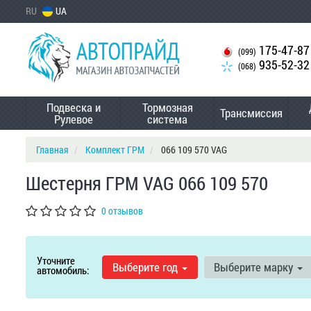
RU
UA
175-47-87
(099)
935-52-32
(068)
Подвеска и
Тормозная
Трансмиссия
Рулевое
система
Главная
Комплект ГРМ
066 109 570 VAG
Шестерня ГРМ VAG 066 109 570
0 отзывов
Уточните
Выберите год
Выберите марку
автомобиль: