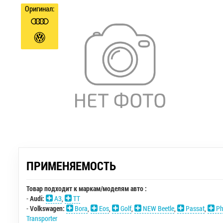
Оригинал:
ПРИМЕНЯЕМОСТЬ
Товар подходит к маркам/моделям авто :
-
Audi:
A3
,
TT
-
Volkswagen:
Bora
,
Eos
,
Golf
,
NEW Beetle
,
Passat
,
Ph
Transporter