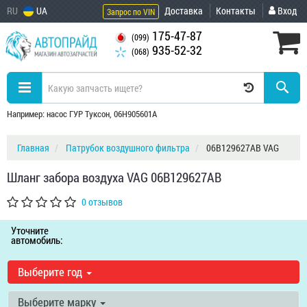
RU
UA
Доставка
Контакты
Вход
Запрос по VIN
175-47-87
(099)
935-52-32
(068)
Например: насос ГУР Туксон, 06H905601A
Главная
Патрубок воздушного фильтра
06B129627AB VAG
Шланг забора воздуха VAG 06B129627AB
0 отзывов
Уточните
автомобиль:
Выберите год
Выберите марку