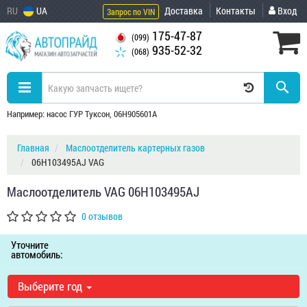
RU
UA
Доставка
Контакты
Вход
Запрос по VIN
175-47-87
(099)
935-52-32
(068)
Например: насос ГУР Туксон, 06H905601A
Главная
Маслоотделитель картерных газов
06H103495AJ VAG
Маслоотделитель VAG 06H103495AJ
0 отзывов
Уточните
автомобиль:
Выберите год