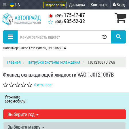
RU
UA
Доставка
Контакты
Вход
Запрос по VIN
175-47-87
(099)
935-52-32
(068)
Например: насос ГУР Туксон, 06H905601A
Главная
Патрубки системы охлаждения
1J0121087B VAG
Фланец охлаждающей жидкости VAG 1J0121087B
0 отзывов
Уточните
автомобиль:
Выберите год
Выберите марку