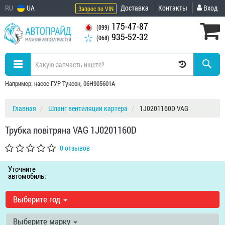
RU
UA
Доставка
Контакты
Вход
Запрос по VIN
175-47-87
(099)
935-52-32
(068)
Например: насос ГУР Туксон, 06H905601A
Главная
Шланг вентиляции картера
1J0201160D VAG
Трубка повітряна VAG 1J0201160D
0 отзывов
Уточните
автомобиль:
Выберите год
Выберите марку