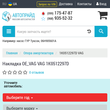
RU
UA
Доставка
Контакты
Вход
Запрос по VIN
175-47-87
(099)
935-52-32
(068)
Например: насос ГУР Туксон, 06H905601A
Главная
Опора амортизатора
1K0512297D VAG
Накладка OE_VAG VAG 1K0512297D
0 отзывов
Уточните
автомобиль:
Выберите год
Выберите марку