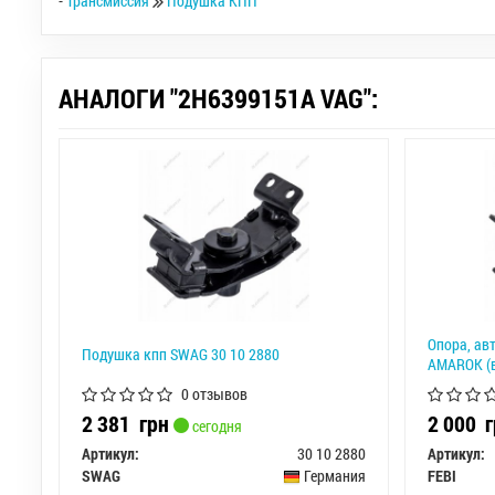
-
Трансмиссия
Подушка КПП
АНАЛОГИ "2H6399151A VAG":
Опора, ав
Подушкa кпп SWAG 30 10 2880
AMAROK (в
0 отзывов
2 381
грн
2 000
г
сегодня
Артикул:
30 10 2880
Артикул:
SWAG
Германия
FEBI