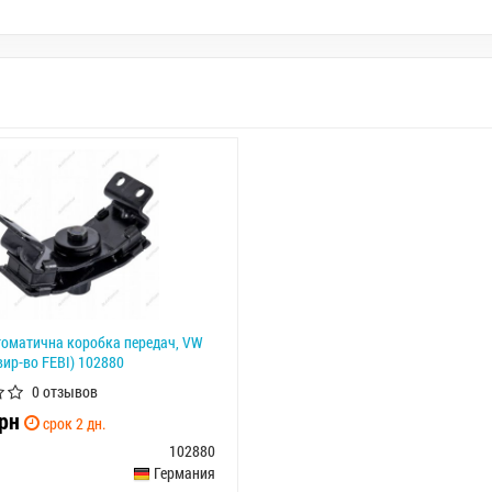
томатична коробка передач, VW
ир-во FEBI) 102880
0 отзывов
рн
срок 2 дн.
102880
Германия