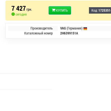
7 427
грн.
КУПИТЬ
Код:
1725351
сегодня
Производитель
VAG
(Германия)
Каталожный номер
2H6399151A