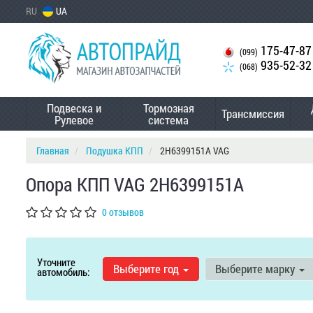
RU
UA
175-47-87
(099)
935-52-32
(068)
Подвеска и
Тормозная
Трансмиссия
Рулевое
система
Главная
Подушка КПП
2H6399151A VAG
Опора КПП VAG 2H6399151A
0 отзывов
Уточните
Выберите год
Выберите марку
автомобиль: