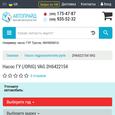
RU
UA
Доставка
Контакты
Вход
Запрос по VIN
175-47-87
(099)
935-52-32
(068)
Например: насос ГУР Туксон, 06H905601A
Главная
Насос гидроусилителя руля
2H6422154 VAG
Насос ГУ (/ORIG) VAG 2H6422154
0 отзывов
Уточните
автомобиль:
Выберите год
Выберите марку