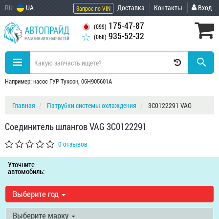
RU
UA
Доставка
Контакты
Вход
Запрос по VIN
175-47-87
(099)
935-52-32
(068)
Например: насос ГУР Туксон, 06H905601A
Главная
Патрубки системы охлаждения
3C0122291 VAG
Соединитель шлангов VAG 3C0122291
0 отзывов
Уточните
автомобиль:
Выберите год
Выберите марку