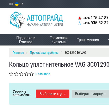
RU
UA
175-47-87
(099)
935-52-32
(068)
Подвеска и
Тормозная
Трансмиссия
Рулевое
система
Главная
Прокладка турбины
3C0129646 VAG
Кольцо уплотнительное VAG 3C0129
0 отзывов
Уточните
Выберите год
Выберите марку
автомобиль: