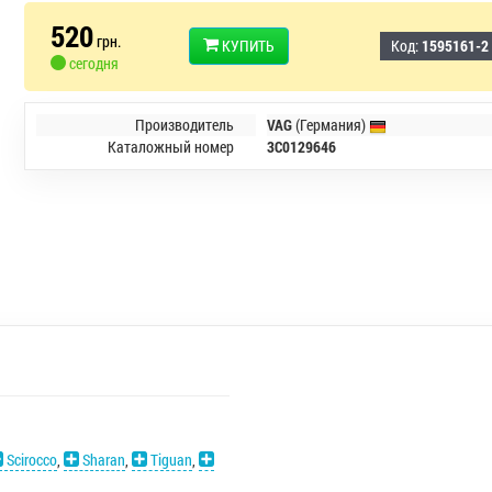
520
грн.
КУПИТЬ
Код:
1595161-2
сегодня
Производитель
VAG
(Германия)
Каталожный номер
3C0129646
Scirocco
,
Sharan
,
Tiguan
,