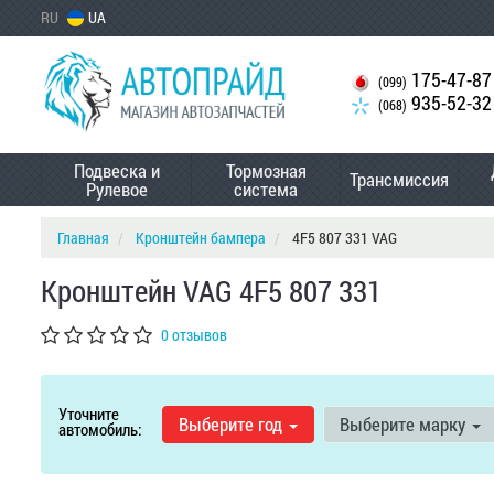
RU
UA
175-47-87
(099)
935-52-32
(068)
Подвеска и
Тормозная
Трансмиссия
Рулевое
система
Главная
Кронштейн бампера
4F5 807 331 VAG
Кронштейн VAG 4F5 807 331
0 отзывов
Уточните
Выберите год
Выберите марку
автомобиль: