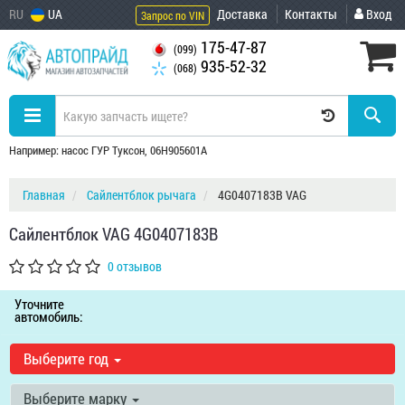
RU
UA
Доставка
Контакты
Вход
Запрос по VIN
175-47-87
(099)
935-52-32
(068)
Например: насос ГУР Туксон, 06H905601A
Главная
Сайлентблок рычага
4G0407183B VAG
Сайлентблок VAG 4G0407183B
0 отзывов
Уточните
автомобиль:
Выберите год
Выберите марку