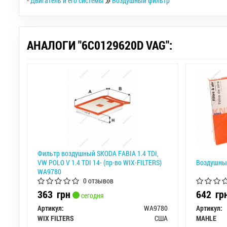
-
Двигатель и его системы
Воздушный фильтр
АНАЛОГИ "6C0129620D VAG":
Фильтр воздушный SKODA FABIA 1.4 TDI,
VW POLO V 1.4 TDI 14- (пр-во WIX-FILTERS)
Воздушны
WA9780
0 отзывов
363
грн
642
гр
сегодня
Артикул:
WA9780
Артикул:
WIX FILTERS
США
MAHLE