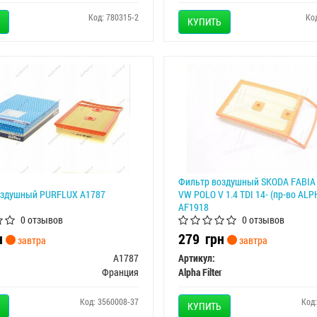
Код: 780315-2
Ко
КУПИТЬ
Фильтр воздушный SKODA FABIA 1
оздушный PURFLUX A1787
VW POLO V 1.4 TDI 14- (пр-во ALP
AF1918
0 отзывов
0 отзывов
н
279
грн
завтра
завтра
A1787
Артикул:
Франция
Alpha Filter
Код: 3560008-37
Код
КУПИТЬ