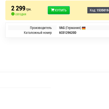
2 299
грн.
КУПИТЬ
Код:
1535019
сегодня
Производитель
VAG
(Германия)
Каталожный номер
6C0129620D