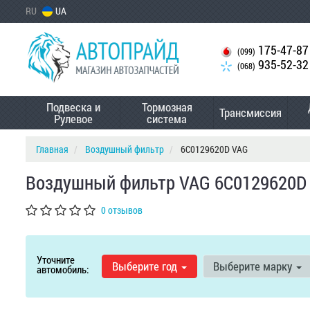
RU
UA
175-47-87
(099)
935-52-32
(068)
Подвеска и
Тормозная
Трансмиссия
Рулевое
система
Главная
Воздушный фильтр
6C0129620D VAG
Воздушный фильтр VAG 6C0129620D
0 отзывов
Уточните
Выберите год
Выберите марку
автомобиль: