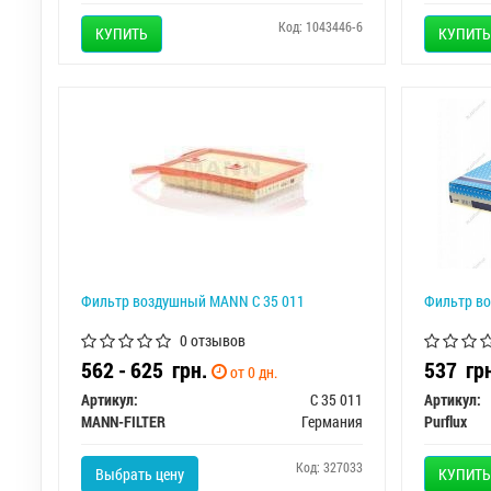
Код: 1043446-6
КУПИТЬ
КУПИТЬ
Фильтр воздушный MANN C 35 011
Фильтр в
0 отзывов
562 - 625
грн.
537
гр
от 0 дн.
Артикул:
C 35 011
Артикул:
MANN-FILTER
Германия
Purflux
Код: 327033
Выбрать цену
КУПИТЬ