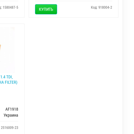
д: 1580487-5
Код: 918004-2
КУПИТЬ
.4 TDI,
HA FILTER)
AF1918
Украина
: 2516009-23