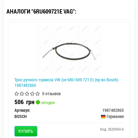
АНАЛОГИ "6RU609721E VAG":
Трос ручного тормоза VW (ое 6RU 609 721 E) (пр-во Bosch)
1987482865
0 отзывов
506
грн
сегодня
Артикул:
1987482865
BOSCH
Германия
Код: 3620454-6
КУПИТЬ