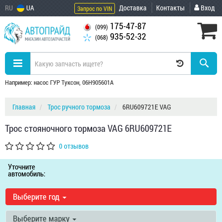
RU
UA
Доставка
Контакты
Вход
Запрос по VIN
175-47-87
(099)
935-52-32
(068)
Например: насос ГУР Туксон, 06H905601A
Главная
Трос ручного тормоза
6RU609721E VAG
Трос стояночного тормоза VAG 6RU609721E
0 отзывов
Уточните
автомобиль:
Выберите год
Выберите марку