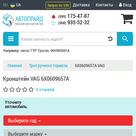
RU
UA
Доставка
Контакты
Вход
Запрос по VIN
175-47-87
(099)
935-52-32
(068)
Например: насос ГУР Туксон, 06H905601A
Главная
Трос ручного тормоза
6X0609657A VAG
Кронштейн VAG 6X0609657A
0 отзывов
Уточните
автомобиль:
Выберите год
Выберите марку