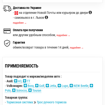
Доставка по Украине
-
на отделение Новой Почты или курьером до двери
- самовывоз в г. Львов
подробнее →
Оплата при получении
или другим удобным способом,
подробнее →
Гарантия
обмен/возврат товара в течение 14 дней,
подробнее →
ПРИМЕНЯЕМОСТЬ
Товар подходит к маркам/моделям авто :
-
Audi:
A3
,
TT
-
Volkswagen:
Bora
,
Golf
,
Jetta
,
Lupo
,
NEW Beetle
,
Polo
,
Scirocco
,
Touran
Товарная группа:
-
Тормозная система
Трос ручного тормоза