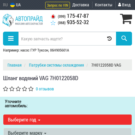
RU
UA
Доставка
Контакты
Вход
Запрос по VIN
175-47-87
(099)
935-52-32
(068)
Например: насос ГУР Туксон, 06H905601A
Главная
Патрубки системы охлаждения
7H0122058D VAG
Шланг водяний VAG 7H0122058D
0 отзывов
Уточните
автомобиль:
Выберите год
Выберите марку