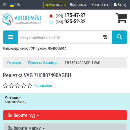
RU
UA
Доставка
Контакты
Вход
Запрос по VIN
175-47-87
(099)
935-52-32
(068)
Например: насос ГУР Туксон, 06H905601A
Главная
Решетка бампера
7H5807490AGRU VAG
Решетка VAG 7H5807490AGRU
0 отзывов
Уточните
автомобиль:
Выберите год
Выберите марку