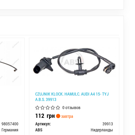
CZUJNIK KLOCK. HAMULC. AUDI A4 15- TYЈ
A.B.S. 39913
0 отзывов
112
грн
завтра
98057400
Артикул:
39913
Германия
ABS
Нидерланды