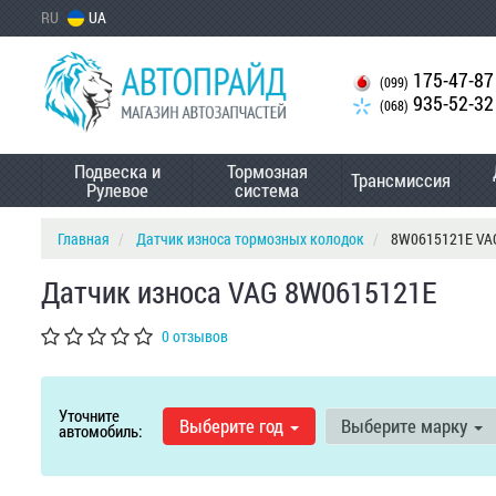
RU
UA
175-47-87
(099)
935-52-32
(068)
Подвеска и
Тормозная
Трансмиссия
Рулевое
система
Главная
Датчик износа тормозных колодок
8W0615121E VA
Датчик износа VAG 8W0615121E
0 отзывов
Уточните
Выберите год
Выберите марку
автомобиль: