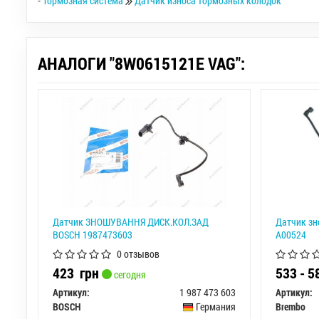
-
Тормозная система
Датчик износа тормозных колодок
АНАЛОГИ "8W0615121E VAG":
Датчик ЗНОШУВАННЯ ДИСК.КОЛ.ЗАД
Датчик з
BOSCH 1987473603
A00524
0 отзывов
423
грн
533 - 
сегодня
Артикул:
1 987 473 603
Артикул:
BOSCH
Германия
Brembo