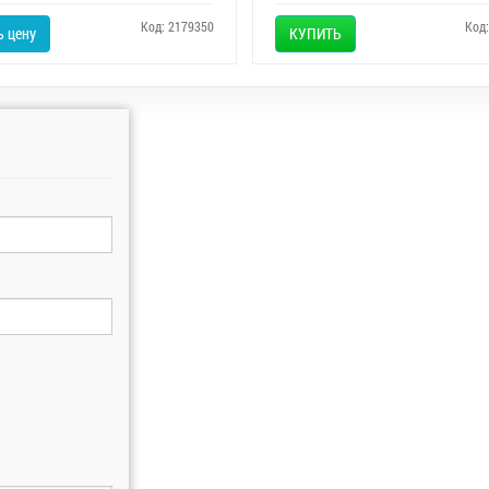
Код: 2179350
Код
 цену
КУПИТЬ