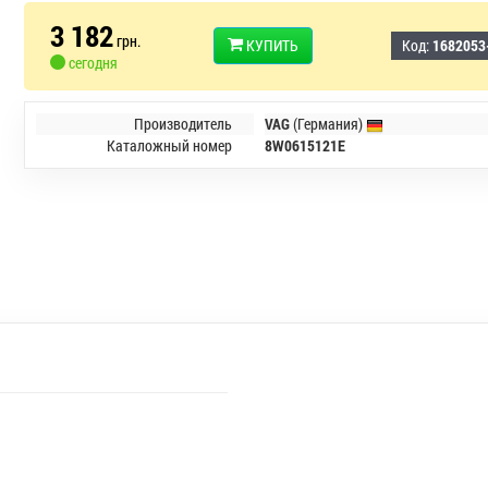
3 182
грн.
КУПИТЬ
Код:
1682053
сегодня
Производитель
VAG
(Германия)
Каталожный номер
8W0615121E