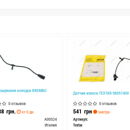
ношування колодок BREMBO
Датчик износа TEXTAR 98057400
0 отзывов
0 отзывов
588
грн.
541
грн
от 0 дн.
завтра
A00524
Артикул:
Италия
Textar